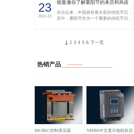
能曼邀你了解重阳节的来历和风俗
23
自古以来，中国就有着丰富的传统节日，
2023-10
其中，重阳节作为一个重要的传统节日，
承载着深厚的文化内涵和独特的民俗风
情。今天能曼电气将对重阳节的来历和风
俗进行详细的介绍，想了解的继续往下看
1
2
3
4
5
6
下一页
吧！…
热销产品
BK/BKC控制变压器
NMJR6中文显示电机软启