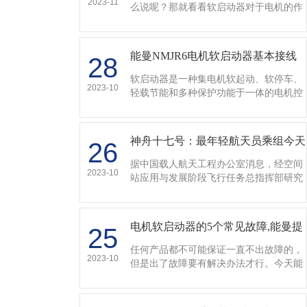
2023-11
么说呢？那就看看软启动器对于电机的作
用吧！
能曼NMJR6电机软启动器基本接线
28
图…
软启动器是一种集电机软起动、软停车、
2023-10
轻载节能和多种保护功能于一体的电机控
制装置。不仅实现在整个起动过程中无冲
击而平滑的起动电机,而且可根据电动机负
载的特性来调节起动过程中的参数,如限流
神舟十七号：最年轻航天员乘组今天
26
值、起动时间等。…
出征！…
据中国载人航天工程办公室消息，经空间
2023-10
站应用与发展阶段飞行任务总指挥部研究
决定，瞄准北京时间10月26日11时14分发
射神舟十七号载人飞船。执行飞行任务的
航天员乘组由汤洪波、唐胜杰、江新林3
电机软启动器的5个常见故障,能曼提
25
名航天员组成…
供解决办法…
任何产品都不可能保证一直不出故障的，
2023-10
但是出了故障要有解决办法才行。今天能
曼整理了电机软启动器的5个常见故障，
并提供了解决办法，详情往下看吧！…