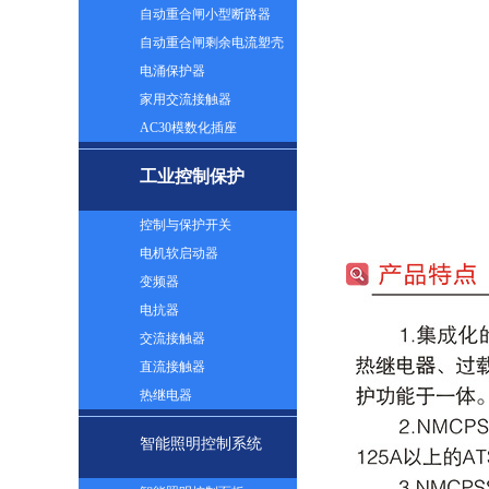
自动重合闸小型断路器
自动重合闸剩余电流塑壳
断路器
电涌保护器
家用交流接触器
AC30模数化插座
工业控制保护
控制与保护开关
电机软启动器
变频器
电抗器
交流接触器
直流接触器
热继电器
智能照明控制系统