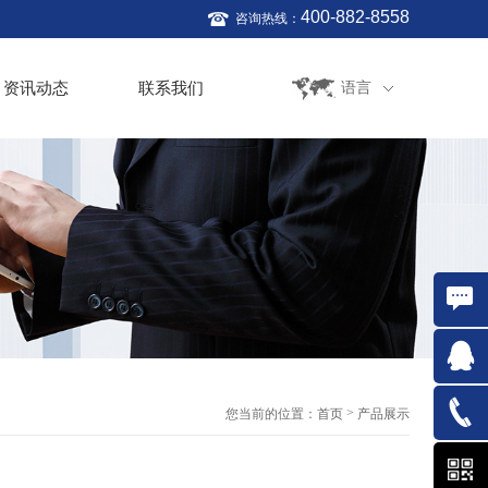
400-882-8558
咨询热线：
资讯动态
联系我们
语言
在线咨
询
QQ:761
>
您当前的位置：
首页
产品展示
021-