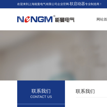
软启动器
欢迎来到上海能曼电气有限公司企业官网-
专业制造商！
网站
联系我们
联系我们
CONTACT US