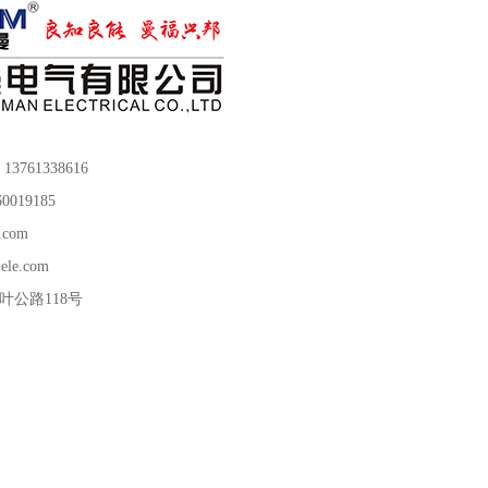
13761338616
0019185
.com
-ele.com
叶公路118号