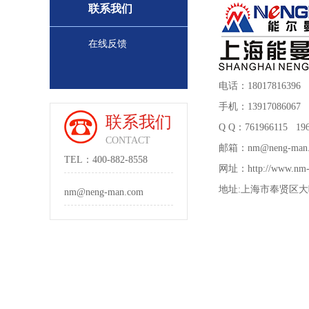
联系我们
在线反馈
电话：
18017816396
手机：
13917086067 
联系我们
Q Q：761966115 196
CONTACT
邮箱：
nm@neng-man
TEL：400-882-8558
网址：
http://www.nm
地址:上海市奉贤区大
nm@neng-man.com