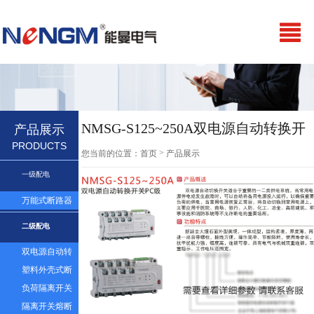
NMSG-S125~250A双电源自动转换开
产品展示
PRODUCTS
关PC级
>
您当前的位置：
首页
产品展示
一级配电
万能式断路器
二级配电
双电源自动转
换开关
塑料外壳式断
路器及漏电
负荷隔离开关
隔离开关熔断