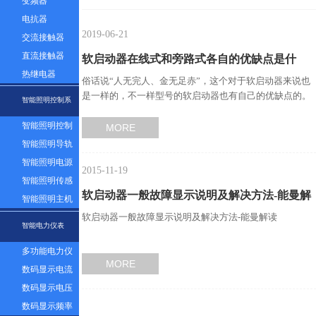
变频器
电抗器
2019-06-21
交流接触器
直流接触器
软启动器在线式和旁路式各自的优缺点是什
热继电器
俗话说“人无完人、金无足赤”，这个对于软启动器来说也
么？…
是一样的，不一样型号的软启动器也有自己的优缺点的。
智能照明控制系
那你知道软启动器在…
智能照明控制
MORE
统
面板
智能照明导轨
模块
智能照明电源
2015-11-19
模块
智能照明传感
软启动器一般故障显示说明及解决方法-能曼解
器
智能照明主机
软启动器一般故障显示说明及解决方法-能曼解读
系统
读…
智能电力仪表
多功能电力仪
MORE
表
数码显示电流
表
数码显示电压
表
数码显示频率