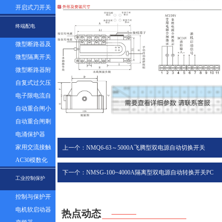
器组
开启式刀开关
终端配电
微型断路器及
漏电
微型隔离开关
微型断路器附
件
自复式过欠压
保护器
电子限电流自
动控制器
自动重合闸小
型断路器
自动重合闸剩
余电流塑壳断
电涌保护器
路器
家用交流接触
上一个：NMQ6-63～5000A飞腾型双电源自动切换开关
器
AC30模数化
（电磁式）
下一个：NMSG-100~4000A隔离型双电源自动转换开关PC
插座
工业控制保护
级
控制与保护开
关
电机软启动器
热点动态