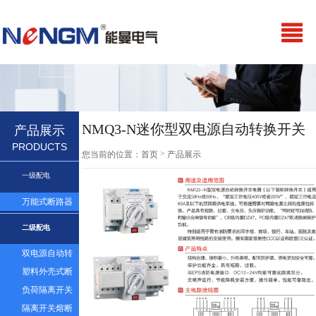
NMQ3-N迷你型双电源自动转换开关
产品展示
PRODUCTS
CB级/PC级
>
您当前的位置：
首页
产品展示
一级配电
万能式断路器
二级配电
双电源自动转
换开关
塑料外壳式断
路器及漏电
负荷隔离开关
隔离开关熔断