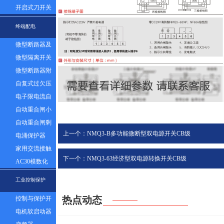
器组
开启式刀开关
终端配电
微型断路器及
漏电
微型隔离开关
微型断路器附
件
自复式过欠压
保护器
电子限电流自
动控制器
自动重合闸小
型断路器
自动重合闸剩
上一个：NMQ3-B多功能微断型双电源开关CB级
余电流塑壳断
电涌保护器
路器
家用交流接触
下一个：NMQ3-63经济型双电源转换开关CB级
器
AC30模数化
插座
工业控制保护
热点动态
控制与保护开
关
电机软启动器