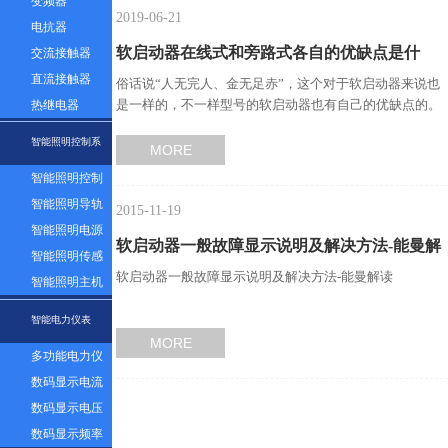
变频器
2019-06-21
电抗器
软启动器在线式和旁路式各自的优缺点是什
交流接触器
直流接触器
俗话说“人无完人、金无足赤”，这个对于软启动器来说也
么？…
是一样的，不一样型号的软启动器也有自己的优缺点的。
热继电器
那你知道软启动器在…
智能照明控制系
MORE
智能照明控制
统
面板
智能照明导轨
2015-11-19
模块
智能照明电源
软启动器一般故障显示说明及解决方法-能曼解
模块
智能照明传感
软启动器一般故障显示说明及解决方法-能曼解读
器
智能照明主机
读…
系统
智能电力仪表
MORE
多功能电力仪
表
数码显示电流
表
数码显示电压
表
数码显示频率