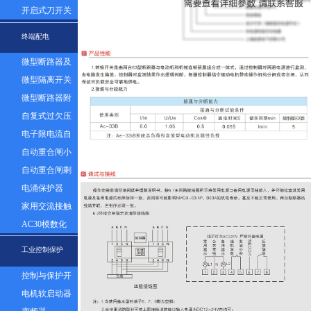
器组
开启式刀开关
终端配电
微型断路器及
漏电
微型隔离开关
微型断路器附
件
自复式过欠压
保护器
电子限电流自
动控制器
自动重合闸小
型断路器
自动重合闸剩
余电流塑壳断
电涌保护器
路器
家用交流接触
器
AC30模数化
插座
工业控制保护
控制与保护开
关
电机软启动器