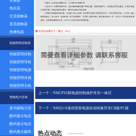
变频器
电抗器
交流接触器
直流接触器
热继电器
智能照明控制系
智能照明控制
统
面板
智能照明导轨
模块
智能照明电源
模块
智能照明传感
器
智能照明主机
上一个：NMCPSS双电源控制保护开关一体式
系统
智能电力仪表
下一个：NMQ3-N迷你型双电源自动转换开关CB级/PC级
多功能电力仪
表
数码显示电流
表
数码显示电压
表
数码显示频率
热点动态