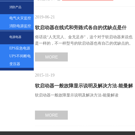
表
消防产品
2019-06-21
电气火灾监控
探测器
消防电源监控
软启动器在线式和旁路式各自的优缺点是什
模块
俗话说“人无完人、金无足赤”，这个对于软启动器来说也
电源电器
么？…
是一样的，不一样型号的软启动器也有自己的优缺点的。
EPS应急电源
那你知道软启动器在…
UPS不间断电
MORE
源
变压器
2015-11-19
软启动器一般故障显示说明及解决方法-能曼解
软启动器一般故障显示说明及解决方法-能曼解读
读…
MORE