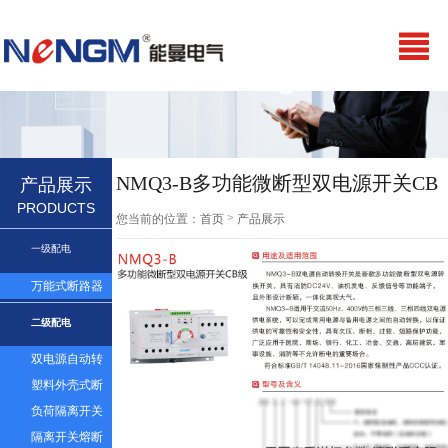
NMQ3-B多功能微断型双电源开关CB
产品展示
PRODUCTS
级
>
您当前的位置：
首页
产品展示
一级配电
万能式断路器
二级配电
双电源自动转
换开关
塑料外壳式断
路器及漏电
负荷隔离开关
隔离开关熔断